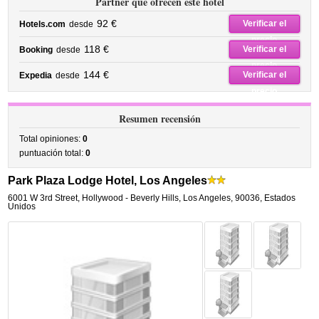
Partner que ofrecen este hotel
92 €
Verificar el
Hotels.com
desde
precio
118 €
Verificar el
Booking
desde
precio
144 €
Verificar el
Expedia
desde
precio
Resumen recensión
Total opiniones:
0
puntuación total:
0
Park Plaza Lodge Hotel, Los Angeles
6001 W 3rd Street
,
Hollywood - Beverly Hills,
Los Angeles
,
90036,
Estados
Unidos