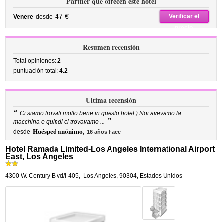
Partner que ofrecen este hotel
47 €
Verificar el
Venere
desde
precio
Resumen recensión
Total opiniones:
2
puntuación total:
4.2
Ultima recensión
“
Ci siamo trovati molto bene in questo hotel:) Noi avevamo la
”
macchina e quindi ci trovavamo ...
Huésped anónimo
desde
,
16 años hace
Hotel Ramada Limited-Los Angeles International Airport
East, Los Angeles
4300 W. Century Blvd/I-405
,
Los Angeles
,
90304,
Estados Unidos