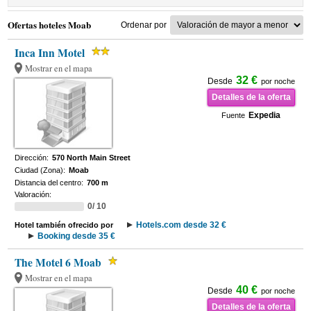
Ofertas hoteles Moab
Ordenar por
Inca Inn Motel
Mostrar en el mapa
32 €
Desde
por noche
Detalles de la oferta
Expedia
Fuente
Dirección:
570 North Main Street
Ciudad (Zona):
Moab
Distancia del centro:
700 m
Valoración:
0/ 10
Hotels.com desde 32 €
Hotel también ofrecido por
Booking desde 35 €
The Motel 6 Moab
Mostrar en el mapa
40 €
Desde
por noche
Detalles de la oferta