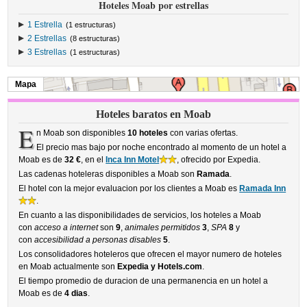
Hoteles Moab por estrellas
1 Estrella
(1 estructuras)
2 Estrellas
(8 estructuras)
3 Estrellas
(1 estructuras)
Mapa
Hoteles baratos en Moab
E
n Moab son disponibles
10 hoteles
con varias ofertas.
El precio mas bajo por noche encontrado al momento de un hotel a
Moab es de
32 €
, en el
Inca Inn Motel
, ofrecido por Expedia.
Las cadenas hoteleras disponibles a Moab son
Ramada
.
El hotel con la mejor evaluacion por los clientes a Moab es
Ramada Inn
.
En cuanto a las disponibilidades de servicios, los hoteles a Moab
con
acceso a internet
son
9
,
animales permitidos
3
,
SPA
8
y
con
accesibilidad a personas disables
5
.
Los consolidadores hoteleros que ofrecen el mayor numero de hoteles
en Moab actualmente son
Expedia y Hotels.com
.
El tiempo promedio de duracion de una permanencia en un hotel a
Moab es de
4 dias
.