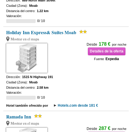
Dirección:
889 North Main Street
Ciudad (Zona):
Moab
Distancia del centro:
1.22 km
Valoración:
0/ 10
Holiday Inn Express& Suites Moab
Mostrar en el mapa
178 €
Desde
por noche
Detalles de la oferta
Expedia
Fuente
Dirección:
1515 N Highway 191
Ciudad (Zona):
Moab
Distancia del centro:
2.58 km
Valoración:
0/ 10
Hotels.com desde 181 €
Hotel también ofrecido por
Ramada Inn
Mostrar en el mapa
287 €
Desde
por noche