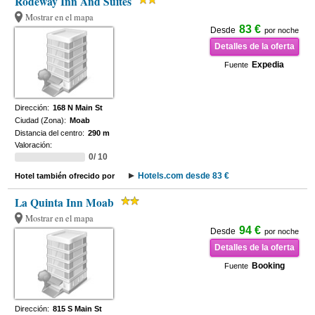
Rodeway Inn And Suites
Mostrar en el mapa
83 €
Desde
por noche
Detalles de la oferta
Expedia
Fuente
Dirección:
168 N Main St
Ciudad (Zona):
Moab
Distancia del centro:
290 m
Valoración:
0/ 10
Hotels.com desde 83 €
Hotel también ofrecido por
La Quinta Inn Moab
Mostrar en el mapa
94 €
Desde
por noche
Detalles de la oferta
Booking
Fuente
Dirección:
815 S Main St