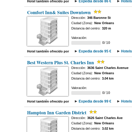
Expedia desde 86 €
Hotels
Hotel también ofrecido por
Comfort Inn& Suites Downtown
Dirección:
346 Baronne St
Ciudad (Zona):
New Orleans
Distancia del centro:
320 m
Valoración:
0/ 10
Expedia desde 95 €
Hotels
Hotel también ofrecido por
Best Western Plus St. Charles Inn
Dirección:
3636 Saint Charles Avenue
Ciudad (Zona):
New Orleans
Distancia del centro:
3.04 km
Valoración:
0/ 10
Expedia desde 99 €
Hotels
Hotel también ofrecido por
Hampton Inn Garden District
Dirección:
3626 Saint Charles Ave
Ciudad (Zona):
New Orleans
Distancia del centro:
3.02 km