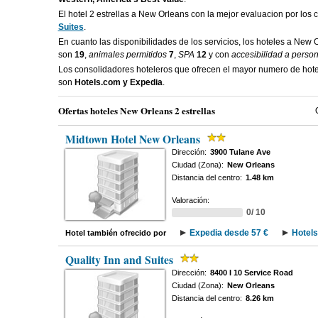
El hotel 2 estrellas a New Orleans con la mejor evaluacion por los 
Suites
.
En cuanto las disponibilidades de los servicios, los hoteles a New 
son
19
,
animales permitidos
7
,
SPA
12
y con
accesibilidad a perso
Los consolidadores hoteleros que ofrecen el mayor numero de hote
son
Hotels.com y Expedia
.
Ofertas hoteles New Orleans 2 estrellas
Midtown Hotel New Orleans
Dirección:
3900 Tulane Ave
Ciudad (Zona):
New Orleans
Distancia del centro:
1.48 km
Valoración:
0/ 10
Expedia desde 57 €
Hotels
Hotel también ofrecido por
Quality Inn and Suites
Dirección:
8400 I 10 Service Road
Ciudad (Zona):
New Orleans
Distancia del centro:
8.26 km