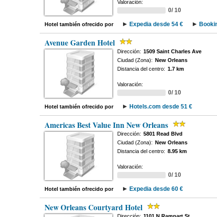
Valoración:
0/ 10
Expedia desde 54 €
Bookin
Hotel también ofrecido por
Avenue Garden Hotel
Dirección:
1509 Saint Charles Ave
Ciudad (Zona):
New Orleans
Distancia del centro:
1.7 km
Valoración:
0/ 10
Hotels.com desde 51 €
Hotel también ofrecido por
Americas Best Value Inn New Orleans
Dirección:
5801 Read Blvd
Ciudad (Zona):
New Orleans
Distancia del centro:
8.95 km
Valoración:
0/ 10
Expedia desde 60 €
Hotel también ofrecido por
New Orleans Courtyard Hotel
Dirección:
1101 N Rampart St