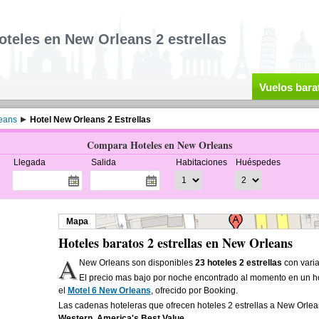
oteles en New Orleans 2 estrellas
Vuelos bara
eans
Hotel New Orleans 2 Estrellas
Compara Hoteles en New Orleans
Llegada
Salida
Habitaciones
Huéspedes
Mapa
Hoteles baratos 2 estrellas en New Orleans
A
New Orleans son disponibles
23 hoteles 2 estrellas
con varia
El precio mas bajo por noche encontrado al momento en un ho
el
Motel 6 New Orleans
, ofrecido por Booking.
Las cadenas hoteleras que ofrecen hoteles 2 estrellas a New Orle
Western, America's Best Value
.