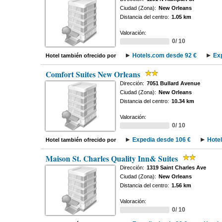
Ciudad (Zona):
New Orleans
Distancia del centro:
1.05 km
Valoración:
0/ 10
Hotels.com desde 92 €
Ex
Hotel también ofrecido por
Comfort Suites New Orleans
Dirección:
7051 Bullard Avenue
Ciudad (Zona):
New Orleans
Distancia del centro:
10.34 km
Valoración:
0/ 10
Expedia desde 106 €
Hote
Hotel también ofrecido por
Maison St. Charles Quality Inn& Suites
Dirección:
1319 Saint Charles Ave
Ciudad (Zona):
New Orleans
Distancia del centro:
1.56 km
Valoración:
0/ 10