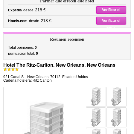
Partner que ofrecen este hotel
218 €
Verificar el
Expedia
desde
precio
218 €
Verificar el
Hotels.com
desde
precio
Resumen recensión
Total opiniones:
0
puntuación total:
0
Hotel The Ritz-Carlton, New Orleans, New Orleans
921 Canal St
,
New Orleans
,
70112,
Estados Unidos
Cadena hotelera: Ritz Carlton