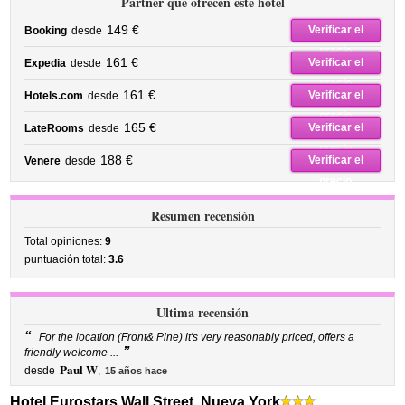
Partner que ofrecen este hotel
149 €
Verificar el
Booking
desde
precio
161 €
Verificar el
Expedia
desde
precio
161 €
Verificar el
Hotels.com
desde
precio
165 €
Verificar el
LateRooms
desde
precio
188 €
Verificar el
Venere
desde
precio
Resumen recensión
Total opiniones:
9
puntuación total:
3.6
Ultima recensión
“
For the location (Front& Pine) it's very reasonably priced, offers a
”
friendly welcome ...
Paul W
desde
,
15 años hace
Hotel Eurostars Wall Street, Nueva York