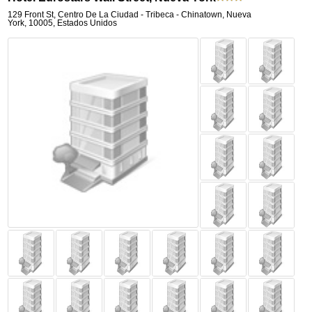
129 Front St
,
Centro De La Ciudad - Tribeca - Chinatown,
Nueva
York
,
10005,
Estados Unidos