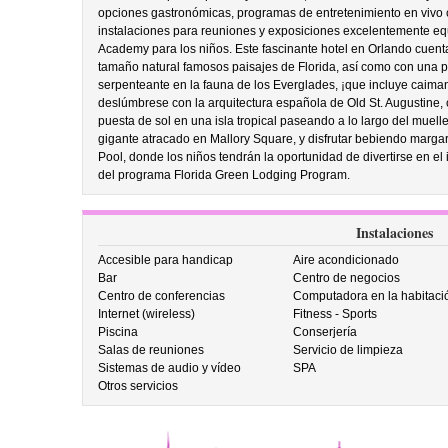
opciones gastronómicas, programas de entretenimiento en vivo 
instalaciones para reuniones y exposiciones excelentemente equ
Academy para los niños. Este fascinante hotel en Orlando cuenta
tamaño natural famosos paisajes de Florida, así como con una 
serpenteante en la fauna de los Everglades, ¡que incluye caim
deslúmbrese con la arquitectura española de Old St. Augustine, 
puesta de sol en una isla tropical paseando a lo largo del muel
gigante atracado en Mallory Square, y disfrutar bebiendo margari
Pool, donde los niños tendrán la oportunidad de divertirse en el
del programa Florida Green Lodging Program.
Instalaciones
Accesible para handicap
Aire acondicionado
Bar
Centro de negocios
Centro de conferencias
Computadora en la habitaci
Internet (wireless)
Fitness - Sports
Piscina
Conserjería
Salas de reuniones
Servicio de limpieza
Sistemas de audio y vídeo
SPA
Otros servicios