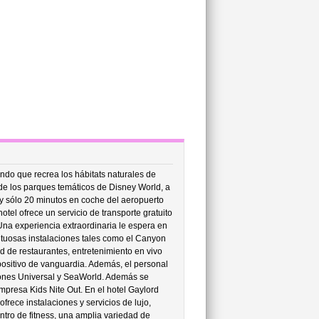
ndo que recrea los hábitats naturales de
s de los parques temáticos de Disney World, a
y sólo 20 minutos en coche del aeropuerto
otel ofrece un servicio de transporte gratuito
Una experiencia extraordinaria le espera en
untuosas instalaciones tales como el Canyon
 de restaurantes, entretenimiento en vivo
positivo de vanguardia. Además, el personal
ciones Universal y SeaWorld. Además se
empresa Kids Nite Out. En el hotel Gaylord
frece instalaciones y servicios de lujo,
tro de fitness, una amplia variedad de