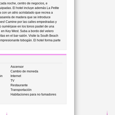
cada noche, centro de negocios, e
ipadas. El hotel incluye además La Petite
 con un atrio acristalado que recrea a
pasarela de madera que se introduce
anes! Camine por las calles empedradas y
o sumérjase en los tonos pastel de una
le en Key West. Suba a bordo del velero
tas en el bar-salón. Visite la South Beach
 impresionante tobogán. El hotel forma parte
Ascensor
Cambio de moneda
ón
Internet
TV
Restaurante
Transportación
Habitaciones para no fumadores