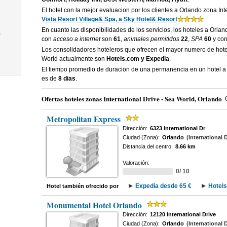
El hotel con la mejor evaluacion por los clientes a Orlando zona In
Vista Resort Village& Spa, a Sky Hotel& Resort
.
En cuanto las disponibilidades de los servicios, los hoteles a Orlan
,
con
acceso a internet
son
61
,
animales permitidos
22
,
SPA
60
y co
Los consolidadores hoteleros que ofrecen el mayor numero de hotel
World actualmente son
Hotels.com y Expedia
.
El tiempo promedio de duracion de una permanencia en un hotel a 
es de
8 dias
.
Ofertas hoteles zonas International Drive - Sea World, Orlando
Metropolitan Express
Dirección:
6323 International Dr
Ciudad (Zona):
Orlando
(International 
Distancia del centro:
8.66 km
Valoración:
0/ 10
Expedia desde 65 €
Hotels
Hotel también ofrecido por
Monumental Hotel Orlando
Dirección:
12120 International Drive
Ciudad (Zona):
Orlando
(International 