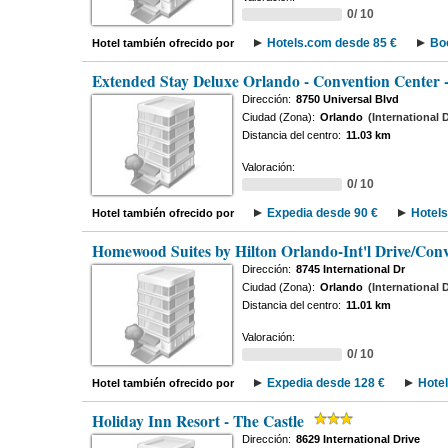
0/ 10
Hotels.com desde 85 €
Bo
Hotel también ofrecido por
Extended Stay Deluxe Orlando - Convention Center -
Dirección:
8750 Universal Blvd
Ciudad (Zona):
Orlando
(International 
Distancia del centro:
11.03 km
Valoración:
0/ 10
Expedia desde 90 €
Hotels
Hotel también ofrecido por
Homewood Suites by Hilton Orlando-Int'l Drive/Conv
Dirección:
8745 International Dr
Ciudad (Zona):
Orlando
(International 
Distancia del centro:
11.01 km
Valoración:
0/ 10
Expedia desde 128 €
Hote
Hotel también ofrecido por
Holiday Inn Resort - The Castle
Dirección:
8629 International Drive