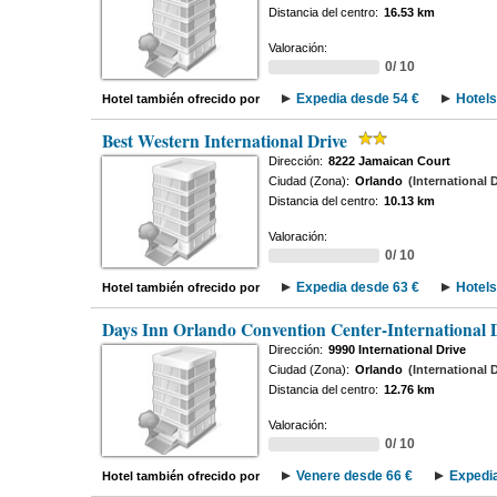
Distancia del centro:
16.53 km
Valoración:
0/ 10
Expedia desde 54 €
Hotels
Hotel también ofrecido por
Best Western International Drive
Dirección:
8222 Jamaican Court
Ciudad (Zona):
Orlando
(International 
Distancia del centro:
10.13 km
Valoración:
0/ 10
Expedia desde 63 €
Hotels
Hotel también ofrecido por
Days Inn Orlando Convention Center-International D
Dirección:
9990 International Drive
Ciudad (Zona):
Orlando
(International 
Distancia del centro:
12.76 km
Valoración:
0/ 10
Venere desde 66 €
Expedia
Hotel también ofrecido por