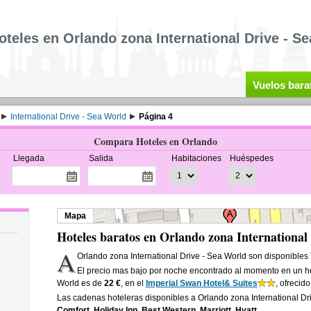
oteles en Orlando zona International Drive - S
Vuelos bara
International Drive - Sea World
Página 4
Compara Hoteles en Orlando
Llegada
Salida
Habitaciones
Huéspedes
Mapa
Hoteles baratos en Orlando zona International
A
Orlando zona International Drive - Sea World son disponibles
El precio mas bajo por noche encontrado al momento en un hot
World es de
22 €
, en el
Imperial Swan Hotel& Suites
, ofrecid
Las cadenas hoteleras disponibles a Orlando zona International Dr
Comfort, Holiday Inn, Best Western, Marriott, Hyatt
.