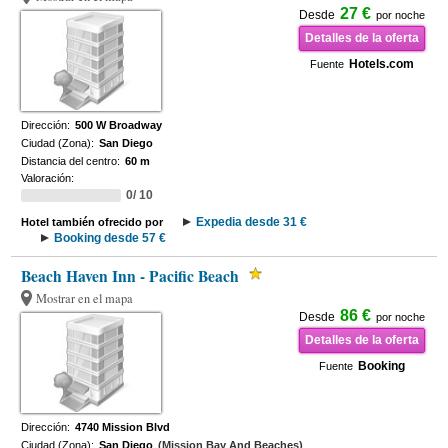
27 €
Desde
por noche
Detalles de la oferta
Hotels.com
Fuente
Dirección:
500 W Broadway
Ciudad (Zona):
San Diego
Distancia del centro:
60 m
Valoración:
0/ 10
Expedia desde 31 €
Hotel también ofrecido por
Booking desde 57 €
Beach Haven Inn - Pacific Beach
Mostrar en el mapa
86 €
Desde
por noche
Detalles de la oferta
Booking
Fuente
Dirección:
4740 Mission Blvd
Ciudad (Zona):
San Diego
(Mission Bay And Beaches)