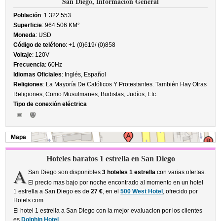
San Diego, Información General
Población
: 1.322.553
Superficie
: 964.506 KM²
Moneda
: USD
Código de teléfono
: +1 (0)619/ (0)858
Voltaje
: 120V
Frecuencia
: 60Hz
Idiomas Oficiales
: Inglés, Español
Religiones
: La Mayoría De Católicos Y Protestantes. También Hay Otras
Religiones, Como Musulmanes, Budistas, Judíos, Etc.
Tipo de conexión eléctrica
Mapa
Hoteles baratos 1 estrella en San Diego
A
San Diego son disponibles
3 hoteles 1 estrella
con varias ofertas.
El precio mas bajo por noche encontrado al momento en un hotel
1 estrella a San Diego es de
27 €
, en el
500 West Hotel
, ofrecido por
Hotels.com.
El hotel 1 estrella a San Diego con la mejor evaluacion por los clientes
es
Dolphin Hotel
.