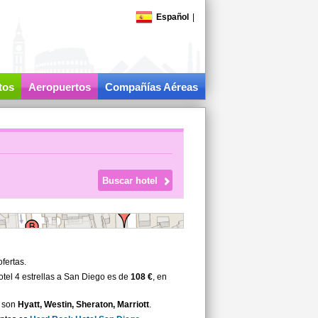
Español
|
tos
Aeropuertos
Compañías Aéreas
fertas.
tel 4 estrellas a San Diego es de
108 €
, en
o son
Hyatt, Westin, Sheraton, Marriott
.