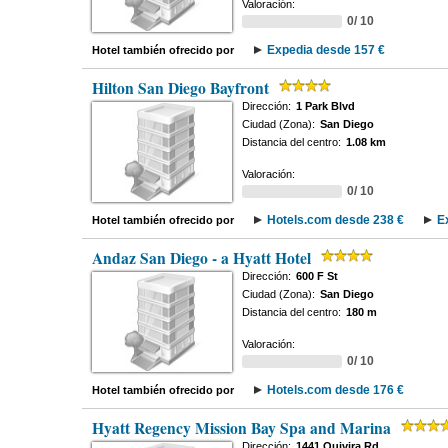
Valoración:
0/ 10
Expedia desde 157 €
Hotel también ofrecido por
Hilton San Diego Bayfront
Dirección:
1 Park Blvd
Ciudad (Zona):
San Diego
Distancia del centro:
1.08 km
Valoración:
0/ 10
Hotels.com desde 238 €
E
Hotel también ofrecido por
Andaz San Diego - a Hyatt Hotel
Dirección:
600 F St
Ciudad (Zona):
San Diego
Distancia del centro:
180 m
Valoración:
0/ 10
Hotels.com desde 176 €
Hotel también ofrecido por
Hyatt Regency Mission Bay Spa and Marina
Dirección:
1441 Quivira Rd