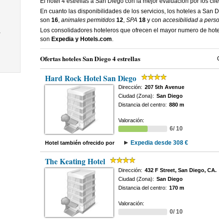
El hotel 4 estrellas a San Diego con la mejor evaluacion por los cli
En cuanto las disponibilidades de los servicios, los hoteles a San 
son
16
,
animales permitidos
12
,
SPA
18
y con
accesibilidad a pers
Los consolidadores hoteleros que ofrecen el mayor numero de hote
,
son
Expedia y Hotels.com
.
Ofertas hoteles San Diego 4 estrellas
Hard Rock Hotel San Diego
Dirección:
207 5th Avenue
Ciudad (Zona):
San Diego
Distancia del centro:
880 m
Valoración:
6/ 10
Expedia desde 308 €
Hotel también ofrecido por
The Keating Hotel
Dirección:
432 F Street, San Diego, CA.
Ciudad (Zona):
San Diego
Distancia del centro:
170 m
Valoración:
0/ 10