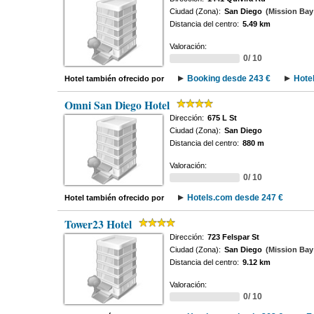
Ciudad (Zona):
San Diego
(Mission Ba
Distancia del centro:
5.49 km
Valoración:
0/ 10
Booking desde 243 €
Hote
Hotel también ofrecido por
Omni San Diego Hotel
Dirección:
675 L St
Ciudad (Zona):
San Diego
Distancia del centro:
880 m
Valoración:
0/ 10
Hotels.com desde 247 €
Hotel también ofrecido por
Tower23 Hotel
Dirección:
723 Felspar St
Ciudad (Zona):
San Diego
(Mission Ba
Distancia del centro:
9.12 km
Valoración:
0/ 10