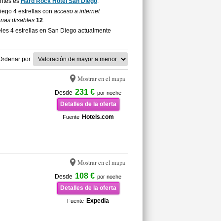
entes es
Hard Rock Hotel San Diego
.
Diego 4 estrellas con
acceso a internet
onas disables
12
.
les 4 estrellas en San Diego actualmente
Ordenar por
Mostrar en el mapa
231 €
Desde
por noche
Detalles de la oferta
Hotels.com
Fuente
Mostrar en el mapa
108 €
Desde
por noche
Detalles de la oferta
Expedia
Fuente