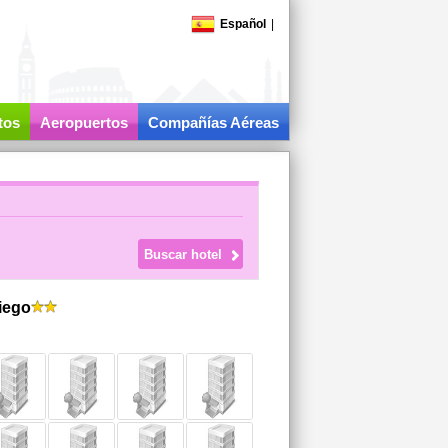
Español
|
tos
Aeropuertos
Compañías Aéreas
iego