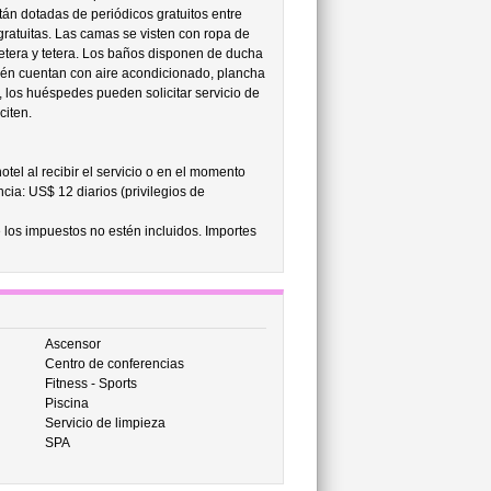
tán dotadas de periódicos gratuitos entre
gratuitas. Las camas se visten con ropa de
etera y tetera. Los baños disponen de ducha
ién cuentan con aire acondicionado, plancha
 los huéspedes pueden solicitar servicio de
citen.
tel al recibir el servicio o en el momento
cia: US$ 12 diarios (privilegios de
 los impuestos no estén incluidos. Importes
Ascensor
Centro de conferencias
Fitness - Sports
Piscina
Servicio de limpieza
SPA