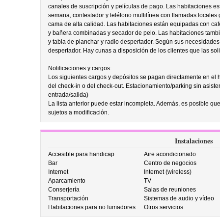
canales de suscripción y películas de pago. Las habitaciones es
semana, contestador y teléfono multilínea con llamadas locales 
cama de alta calidad. Las habitaciones están equipadas con caf
y bañera combinadas y secador de pelo. Las habitaciones tamb
y tabla de planchar y radio despertador. Según sus necesidades,
despertador. Hay cunas a disposición de los clientes que las soli
Notificaciones y cargos:
Los siguientes cargos y depósitos se pagan directamente en el ho
del check-in o del check-out. Estacionamiento/parking sin asisten
entrada/salida)
La lista anterior puede estar incompleta. Además, es posible que
sujetos a modificación.
Instalaciones
Accesible para handicap
Aire acondicionado
Bar
Centro de negocios
Internet
Internet (wireless)
Aparcamiento
TV
Conserjería
Salas de reuniones
Transportación
Sistemas de audio y vídeo
Habitaciones para no fumadores
Otros servicios