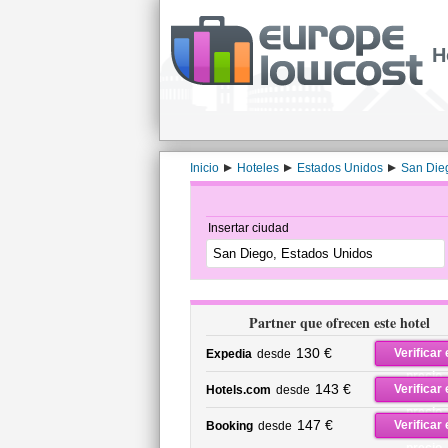
H
Inicio
Hoteles
Estados Unidos
San Die
Insertar ciudad
Partner que ofrecen este hotel
130 €
Verificar 
Expedia
desde
precio
143 €
Verificar 
Hotels.com
desde
precio
147 €
Verificar 
Booking
desde