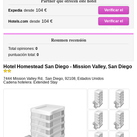
Partner que ofrecen este hotel
104 €
Verificar el
Expedia
desde
precio
104 €
Verificar el
Hotels.com
desde
precio
Resumen recensión
Total opiniones:
0
puntuación total:
0
Hotel Homestead San Diego - Mission Valley, San Diego
7444 Mission Valley Rd
,
San Diego
,
92108,
Estados Unidos
Cadena hotelera: Extended Stay