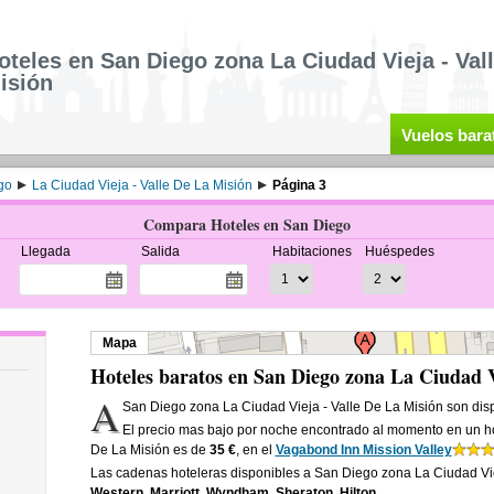
oteles en San Diego zona La Ciudad Vieja - Val
isión
Vuelos bara
go
La Ciudad Vieja - Valle De La Misión
Página 3
Compara Hoteles en San Diego
Llegada
Salida
Habitaciones
Huéspedes
Mapa
Hoteles baratos en San Diego zona La Ciudad V
A
San Diego zona La Ciudad Vieja - Valle De La Misión son di
El precio mas bajo por noche encontrado al momento en un ho
De La Misión es de
35 €
, en el
Vagabond Inn Mission Valley
Las cadenas hoteleras disponibles a San Diego zona La Ciudad Vie
Western, Marriott, Wyndham, Sheraton, Hilton
.