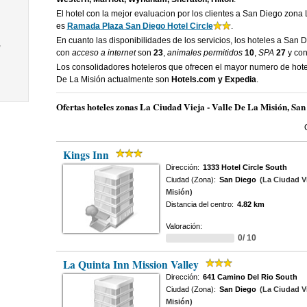
El hotel con la mejor evaluacion por los clientes a San Diego zona 
es
Ramada Plaza San Diego Hotel Circle
.
En cuanto las disponibilidades de los servicios, los hoteles a San 
,
con
acceso a internet
son
23
,
animales permitidos
10
,
SPA
27
y co
Los consolidadores hoteleros que ofrecen el mayor numero de hote
De La Misión actualmente son
Hotels.com y Expedia
.
Ofertas hoteles zonas La Ciudad Vieja - Valle De La Misión, San
Kings Inn
Dirección:
1333 Hotel Circle South
Ciudad (Zona):
San Diego
(La Ciudad Vi
Misión)
Distancia del centro:
4.82 km
Valoración:
0/ 10
La Quinta Inn Mission Valley
Dirección:
641 Camino Del Rio South
Ciudad (Zona):
San Diego
(La Ciudad Vi
Misión)