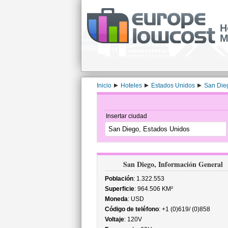
H
M
Inicio
Hoteles
Estados Unidos
San Die
Insertar ciudad
San Diego, Información General
Población
: 1.322.553
Superficie
: 964.506 KM²
Moneda
: USD
Código de teléfono
: +1 (0)619/ (0)858
Voltaje
: 120V