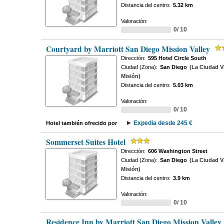
Distancia del centro:
5.32 km
Valoración:
0/ 10
Courtyard by Marriott San Diego Mission Valley
Dirección:
595 Hotel Circle South
Ciudad (Zona):
San Diego
(La Ciudad Vi
Misión)
Distancia del centro:
5.03 km
Valoración:
0/ 10
Expedia desde 245 €
Hotel también ofrecido por
Sommerset Suites Hotel
Dirección:
606 Washington Street
Ciudad (Zona):
San Diego
(La Ciudad Vi
Misión)
Distancia del centro:
3.9 km
Valoración:
0/ 10
Residence Inn by Marriott San Diego Mission Valley