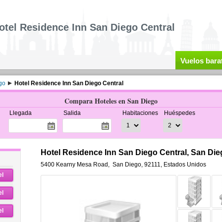
otel Residence Inn San Diego Central
Vuelos bara
go
Hotel Residence Inn San Diego Central
Compara Hoteles en San Diego
Llegada
Salida
Habitaciones
Huéspedes
Hotel Residence Inn San Diego Central, San Die
5400 Kearny Mesa Road
,
San Diego
,
92111,
Estados Unidos
el
el
el