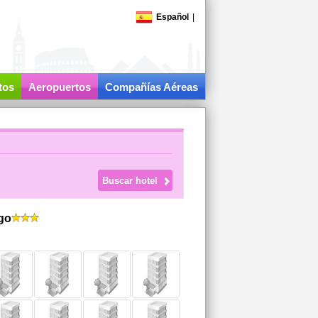
Español
|
tos
Aeropuertos
Compañías Aéreas
go