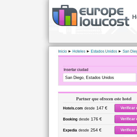
H
Inicio
Hoteles
Estados Unidos
San Die
Insertar ciudad
Partner que ofrecen este hotel
147 €
Verificar 
Hotels.com
desde
precio
176 €
Verificar 
Booking
desde
precio
254 €
Verificar 
Expedia
desde