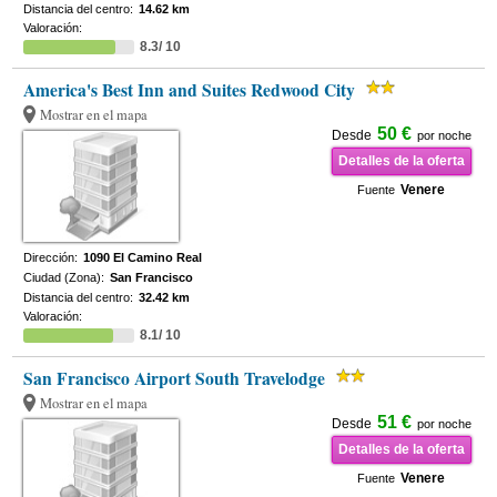
Distancia del centro:
14.62 km
Valoración:
8.3/ 10
America's Best Inn and Suites Redwood City
Mostrar en el mapa
50 €
Desde
por noche
Detalles de la oferta
Venere
Fuente
Dirección:
1090 El Camino Real
Ciudad (Zona):
San Francisco
Distancia del centro:
32.42 km
Valoración:
8.1/ 10
San Francisco Airport South Travelodge
Mostrar en el mapa
51 €
Desde
por noche
Detalles de la oferta
Venere
Fuente