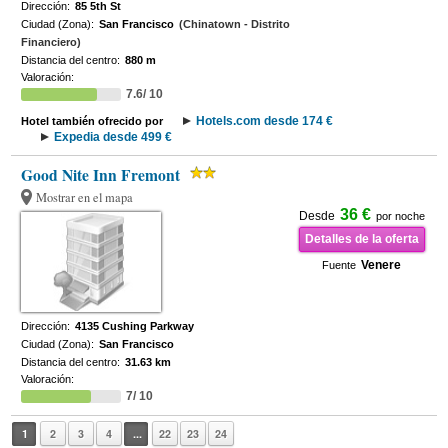
Dirección:
85 5th St
Ciudad (Zona):
San Francisco
(Chinatown - Distrito
Financiero)
Distancia del centro:
880 m
Valoración:
7.6/ 10
Hotels.com desde 174 €
Hotel también ofrecido por
Expedia desde 499 €
Good Nite Inn Fremont
Mostrar en el mapa
36 €
Desde
por noche
Detalles de la oferta
Venere
Fuente
Dirección:
4135 Cushing Parkway
Ciudad (Zona):
San Francisco
Distancia del centro:
31.63 km
Valoración:
7/ 10
1
2
3
4
...
22
23
24