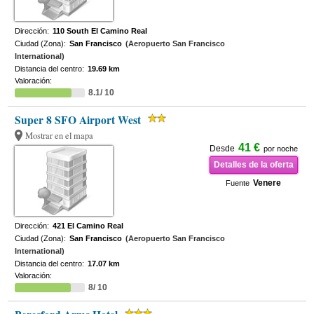
Dirección:
110 South El Camino Real
Ciudad (Zona):
San Francisco
(Aeropuerto San Francisco
International)
Distancia del centro:
19.69 km
Valoración:
8.1/ 10
Super 8 SFO Airport West
Mostrar en el mapa
41 €
Desde
por noche
Detalles de la oferta
Venere
Fuente
Dirección:
421 El Camino Real
Ciudad (Zona):
San Francisco
(Aeropuerto San Francisco
International)
Distancia del centro:
17.07 km
Valoración:
8/ 10