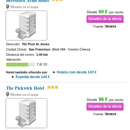
Beresford Arms Hotel
Mostrar en el mapa
60 €
Desde
por noche
Detalles de la oferta
Venere
Fuente
Dirección:
701 Post At Jones
Ciudad (Zona):
San Francisco
(Nob Hill - Centro Cívico)
Distancia del centro:
1.44 km
Valoración:
7.6/ 10
Hotels.com desde 143 €
Hotel también ofrecido por
Expedia desde 144 €
The Pickwick Hotel
Mostrar en el mapa
96 €
Desde
por noche
Detalles de la oferta
Venere
Fuente