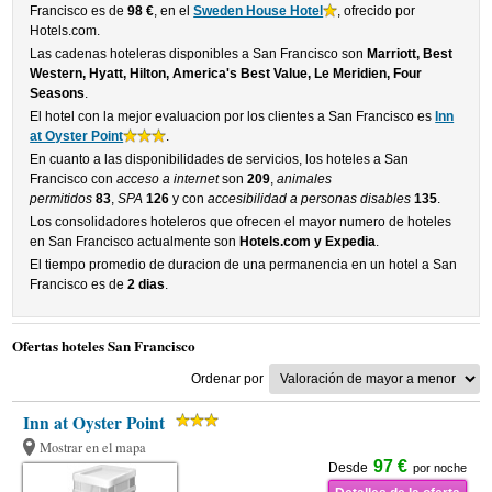
Francisco es de
98 €
, en el
Sweden House Hotel
, ofrecido por
Hotels.com.
Las cadenas hoteleras disponibles a San Francisco son
Marriott, Best
Western, Hyatt, Hilton, America's Best Value, Le Meridien, Four
Seasons
.
El hotel con la mejor evaluacion por los clientes a San Francisco es
Inn
at Oyster Point
.
En cuanto a las disponibilidades de servicios, los hoteles a San
Francisco con
acceso a internet
son
209
,
animales
permitidos
83
,
SPA
126
y con
accesibilidad a personas disables
135
.
Los consolidadores hoteleros que ofrecen el mayor numero de hoteles
en San Francisco actualmente son
Hotels.com y Expedia
.
El tiempo promedio de duracion de una permanencia en un hotel a San
Francisco es de
2 dias
.
Ofertas hoteles San Francisco
Ordenar por
Inn at Oyster Point
Mostrar en el mapa
97 €
Desde
por noche