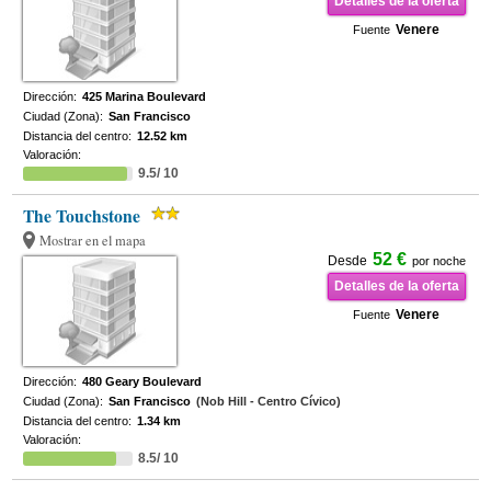
Detalles de la oferta
Venere
Fuente
Dirección:
425 Marina Boulevard
Ciudad (Zona):
San Francisco
Distancia del centro:
12.52 km
Valoración:
9.5/ 10
The Touchstone
Mostrar en el mapa
52 €
Desde
por noche
Detalles de la oferta
Venere
Fuente
Dirección:
480 Geary Boulevard
Ciudad (Zona):
San Francisco
(Nob Hill - Centro Cívico)
Distancia del centro:
1.34 km
Valoración:
8.5/ 10