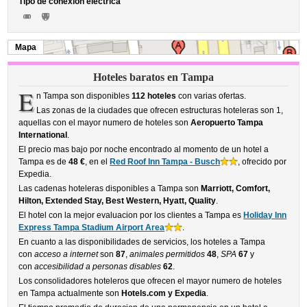
Tipo de conexión eléctrica
Mapa
Hoteles baratos en Tampa
E
n Tampa son disponibles
112 hoteles
con varias ofertas.
Las zonas de la ciudades que ofrecen estructuras hoteleras son 1,
aquellas con el mayor numero de hoteles son
Aeropuerto Tampa
International
.
El precio mas bajo por noche encontrado al momento de un hotel a
Tampa es de
48 €
, en el
Red Roof Inn Tampa - Busch
, ofrecido por
Expedia.
Las cadenas hoteleras disponibles a Tampa son
Marriott, Comfort,
Hilton, Extended Stay, Best Western, Hyatt, Quality
.
El hotel con la mejor evaluacion por los clientes a Tampa es
Holiday Inn
Express Tampa Stadium Airport Area
.
En cuanto a las disponibilidades de servicios, los hoteles a Tampa
con
acceso a internet
son
87
,
animales permitidos
48
,
SPA
67
y
con
accesibilidad a personas disables
62
.
Los consolidadores hoteleros que ofrecen el mayor numero de hoteles
en Tampa actualmente son
Hotels.com y Expedia
.