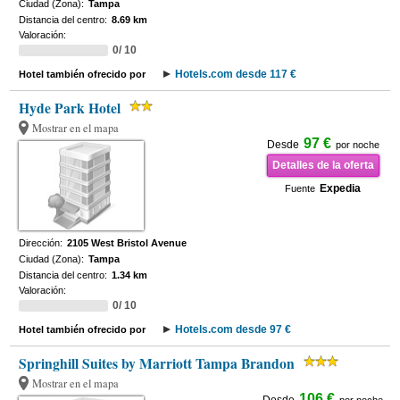
Ciudad (Zona):
Tampa
Distancia del centro:
8.69 km
Valoración:
0/ 10
Hotels.com desde 117 €
Hotel también ofrecido por
Hyde Park Hotel
Mostrar en el mapa
97 €
Desde
por noche
Detalles de la oferta
Expedia
Fuente
Dirección:
2105 West Bristol Avenue
Ciudad (Zona):
Tampa
Distancia del centro:
1.34 km
Valoración:
0/ 10
Hotels.com desde 97 €
Hotel también ofrecido por
Springhill Suites by Marriott Tampa Brandon
Mostrar en el mapa
106 €