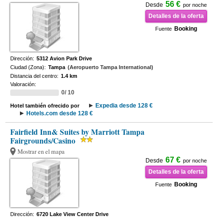
56 €
Desde
por noche
Detalles de la oferta
Booking
Fuente
Dirección:
5312 Avion Park Drive
Ciudad (Zona):
Tampa
(Aeropuerto Tampa International)
Distancia del centro:
1.4 km
Valoración:
0/ 10
Expedia desde 128 €
Hotel también ofrecido por
Hotels.com desde 128 €
Fairfield Inn& Suites by Marriott Tampa
Fairgrounds/Casino
Mostrar en el mapa
67 €
Desde
por noche
Detalles de la oferta
Booking
Fuente
Dirección:
6720 Lake View Center Drive