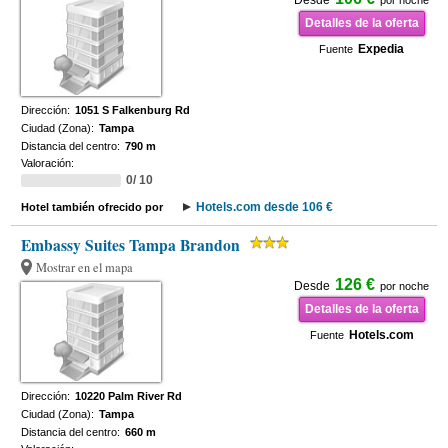
Desde
por noche
Detalles de la oferta
Expedia
Fuente
Dirección:
1051 S Falkenburg Rd
Ciudad (Zona):
Tampa
Distancia del centro:
790 m
Valoración:
0/ 10
Hotels.com desde 106 €
Hotel también ofrecido por
Embassy Suites Tampa Brandon
Mostrar en el mapa
126 €
Desde
por noche
Detalles de la oferta
Hotels.com
Fuente
Dirección:
10220 Palm River Rd
Ciudad (Zona):
Tampa
Distancia del centro:
660 m