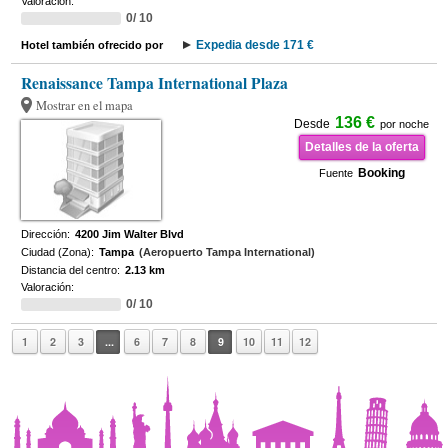
Valoración:
0/ 10
Expedia desde 171 €
Hotel también ofrecido por
Renaissance Tampa International Plaza
Mostrar en el mapa
136 €
Desde
por noche
Detalles de la oferta
Booking
Fuente
Dirección:
4200 Jim Walter Blvd
Ciudad (Zona):
Tampa
(Aeropuerto Tampa International)
Distancia del centro:
2.13 km
Valoración:
0/ 10
1
2
3
...
6
7
8
9
10
11
12