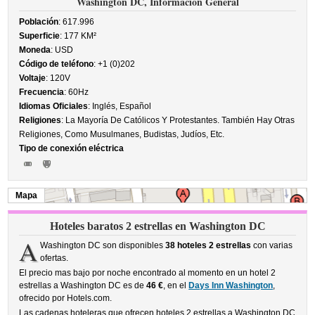
Washington DC, Información General
Población
: 617.996
Superficie
: 177 KM²
Moneda
: USD
Código de teléfono
: +1 (0)202
Voltaje
: 120V
Frecuencia
: 60Hz
Idiomas Oficiales
: Inglés, Español
Religiones
: La Mayoría De Católicos Y Protestantes. También Hay Otras
Religiones, Como Musulmanes, Budistas, Judíos, Etc.
Tipo de conexión eléctrica
Mapa
Hoteles baratos 2 estrellas en Washington DC
A
Washington DC son disponibles
38 hoteles 2 estrellas
con varias
ofertas.
El precio mas bajo por noche encontrado al momento en un hotel 2
estrellas a Washington DC es de
46 €
, en el
Days Inn Washington
,
ofrecido por Hotels.com.
Las cadenas hoteleras que ofrecen hoteles 2 estrellas a Washington DC