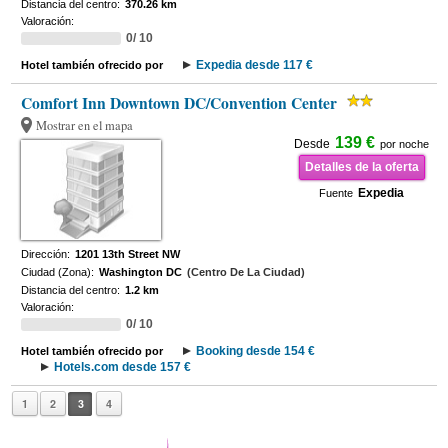
Distancia del centro:
370.26 km
Valoración:
0/ 10
Expedia desde 117 €
Hotel también ofrecido por
Comfort Inn Downtown DC/Convention Center
Mostrar en el mapa
139 €
Desde
por noche
Detalles de la oferta
Expedia
Fuente
Dirección:
1201 13th Street NW
Ciudad (Zona):
Washington DC
(Centro De La Ciudad)
Distancia del centro:
1.2 km
Valoración:
0/ 10
Booking desde 154 €
Hotel también ofrecido por
Hotels.com desde 157 €
1
2
3
4