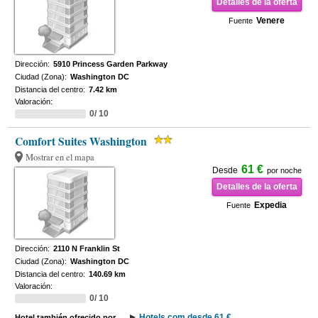
Detalles de la oferta
Venere
Fuente
Dirección:
5910 Princess Garden Parkway
Ciudad (Zona):
Washington DC
Distancia del centro:
7.42 km
Valoración:
0/ 10
Comfort Suites Washington
Mostrar en el mapa
61 €
Desde
por noche
Detalles de la oferta
Expedia
Fuente
Dirección:
2110 N Franklin St
Ciudad (Zona):
Washington DC
Distancia del centro:
140.69 km
Valoración:
0/ 10
Hotels.com desde 61 €
Hotel también ofrecido por