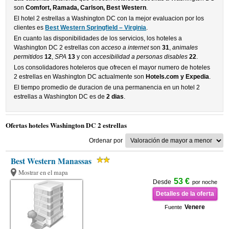
son
Comfort, Ramada, Carlson, Best Western
.
El hotel 2 estrellas a Washington DC con la mejor evaluacion por los
clientes es
Best Western Springfield – Virginia
.
En cuanto las disponibilidades de los servicios, los hoteles a
Washington DC 2 estrellas con
acceso a internet
son
31
,
animales
permitidos
12
,
SPA
13
y con
accesibilidad a personas disables
22
.
Los consolidadores hoteleros que ofrecen el mayor numero de hoteles
2 estrellas en Washington DC actualmente son
Hotels.com y Expedia
.
El tiempo promedio de duracion de una permanencia en un hotel 2
estrellas a Washington DC es de
2 dias
.
Ofertas hoteles Washington DC 2 estrellas
Ordenar por
Best Western Manassas
Mostrar en el mapa
53 €
Desde
por noche
Detalles de la oferta
Venere
Fuente