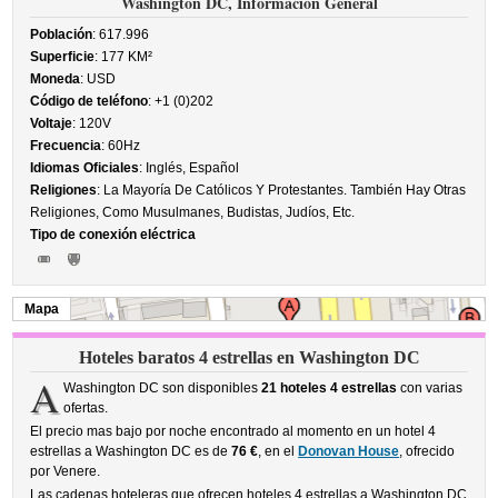
Washington DC, Información General
Población
: 617.996
Superficie
: 177 KM²
Moneda
: USD
Código de teléfono
: +1 (0)202
Voltaje
: 120V
Frecuencia
: 60Hz
Idiomas Oficiales
: Inglés, Español
Religiones
: La Mayoría De Católicos Y Protestantes. También Hay Otras
Religiones, Como Musulmanes, Budistas, Judíos, Etc.
Tipo de conexión eléctrica
Mapa
Hoteles baratos 4 estrellas en Washington DC
A
Washington DC son disponibles
21 hoteles 4 estrellas
con varias
ofertas.
El precio mas bajo por noche encontrado al momento en un hotel 4
estrellas a Washington DC es de
76 €
, en el
Donovan House
, ofrecido
por Venere.
Las cadenas hoteleras que ofrecen hoteles 4 estrellas a Washington DC