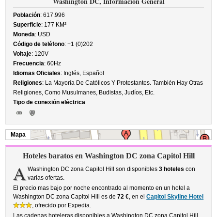
Washington DC, Información General
Población
: 617.996
Superficie
: 177 KM²
Moneda
: USD
Código de teléfono
: +1 (0)202
Voltaje
: 120V
Frecuencia
: 60Hz
Idiomas Oficiales
: Inglés, Español
Religiones
: La Mayoría De Católicos Y Protestantes. También Hay Otras
Religiones, Como Musulmanes, Budistas, Judíos, Etc.
Tipo de conexión eléctrica
Mapa
Hoteles baratos en Washington DC zona Capitol Hill
A
Washington DC zona Capitol Hill son disponibles
3 hoteles
con
varias ofertas.
El precio mas bajo por noche encontrado al momento en un hotel a
Washington DC zona Capitol Hill es de
72 €
, en el
Capitol Skyline Hotel
, ofrecido por Expedia.
Las cadenas hoteleras disponibles a Washington DC zona Capitol Hill