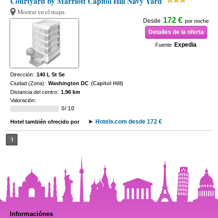
Courtyard by Marriott Capitol Hill Navy Yard
Mostrar en el mapa
172 €
Desde
por noche
Detalles de la oferta
Expedia
Fuente
Dirección:
140 L St Se
Ciudad (Zona):
Washington DC
(Capitol Hill)
Distancia del centro:
1.96 km
Valoración:
0/ 10
Hotels.com desde 172 €
Hotel también ofrecido por
1
Informaciónes