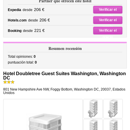
Partner que ofrecen este hotel
206 €
Verificar el
Expedia
desde
precio
206 €
Verificar el
Hotels.com
desde
precio
221 €
Verificar el
Booking
desde
precio
Resumen recensión
Total opiniones:
0
puntuación total:
0
Hotel Doubletree Guest Suites Washington, Washington
DC
801 New Hampshire Ave NW
,
Foggy Bottom,
Washington DC
,
20037,
Estados
Unidos