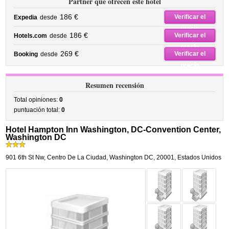
Partner que ofrecen este hotel
186 €
Verificar el
Expedia
desde
precio
186 €
Verificar el
Hotels.com
desde
precio
269 €
Verificar el
Booking
desde
precio
Resumen recensión
Total opiniones:
0
puntuación total:
0
Hotel Hampton Inn Washington, DC-Convention Center,
Washington DC
901 6th St Nw
,
Centro De La Ciudad,
Washington DC
,
20001,
Estados Unidos