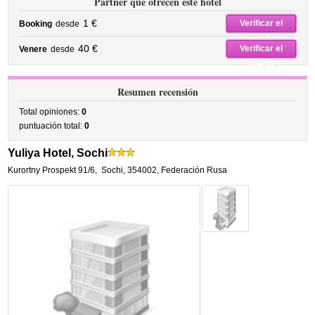
Partner que ofrecen este hotel
1 €
Verificar el
Booking
desde
precio
40 €
Verificar el
Venere
desde
precio
Resumen recensión
Total opiniones:
0
puntuación total:
0
Yuliya Hotel, Sochi
Kurortny Prospekt 91/6
,
Sochi
,
354002,
Federación Rusa