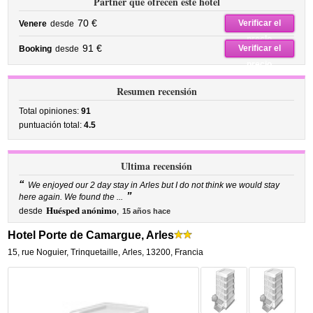
Partner que ofrecen este hotel
70 €
Verificar el
Venere
desde
precio
91 €
Verificar el
Booking
desde
precio
Resumen recensión
Total opiniones:
91
puntuación total:
4.5
Ultima recensión
“
We enjoyed our 2 day stay in Arles but I do not think we would stay
”
here again. We found the ...
Huésped anónimo
desde
,
15 años hace
Hotel Porte de Camargue, Arles
15, rue Noguier
,
Trinquetaille,
Arles
,
13200,
Francia