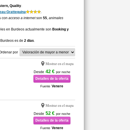
tern, Quality
.
eau Grattequina
.
os con
acceso a internet
son
55
,
animales
eles en Burdeos actualmente son
Booking y
a Burdeos es de
2 dias
.
Ordenar por
Mostrar en el mapa
42 €
Desde
por noche
Detalles de la oferta
Venere
Fuente
Mostrar en el mapa
52 €
Desde
por noche
Detalles de la oferta
Venere
Fuente