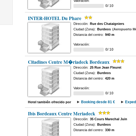
Valoración:
0/ 10
INTER-HOTEL Du Phare
Dirección:
Rue des Chataigniers
Ciudad (Zona):
Burdeos
(Aeropuerto M
Distancia del centro:
940 m
Valoración:
0/ 10
Citadines Centre M�riadeck Bordeaux
Dirección:
25 Rue Jean Fleuret
Ciudad (Zona):
Burdeos
Distancia del centro:
420 m
Valoración:
0/ 10
Booking desde 81 €
Exped
Hotel también ofrecido por
Ibis Bordeaux Centre Meriadeck
Dirección:
35 Cours Marechal Juin
Ciudad (Zona):
Burdeos
Distancia del centro:
330 m