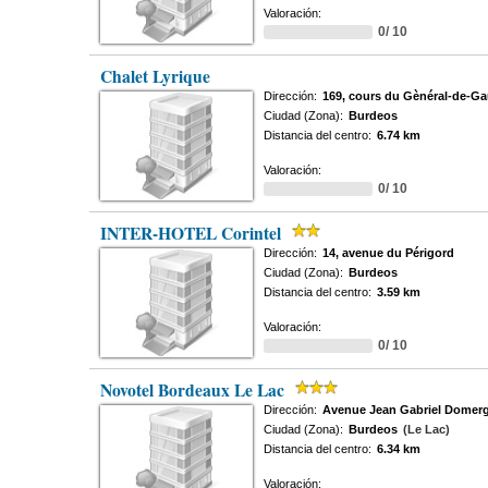
Valoración:
0/ 10
Chalet Lyrique
Dirección:
169, cours du Gènéral-de-Ga
Ciudad (Zona):
Burdeos
Distancia del centro:
6.74 km
Valoración:
0/ 10
INTER-HOTEL Corintel
Dirección:
14, avenue du Périgord
Ciudad (Zona):
Burdeos
Distancia del centro:
3.59 km
Valoración:
0/ 10
Novotel Bordeaux Le Lac
Dirección:
Avenue Jean Gabriel Domer
Ciudad (Zona):
Burdeos
(Le Lac)
Distancia del centro:
6.34 km
Valoración: