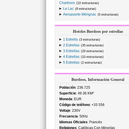
Chartrons
(22 estructuras)
Le Lac
(8 estructuras)
Aeropuerto Mérignac
(5 estructuras)
Hoteles Burdeos por estrellas
1 Estrella
(3 estructuras)
2 Estrellas
(35 estructuras)
3 Estrellas
(20 estructuras)
4 Estrellas
(10 estructuras)
5 Estrellas
(2 estructuras)
Burdeos, Información General
Población
: 236.725
Superficie
: 49.36 KM²
Moneda
: EUR
Código de teléfono
: +33 556
Voltaje
: 230V
Frecuencia
: 50Hz
Idiomas Oficiales
: Francés
Religiones
: Católicas Con Minorías