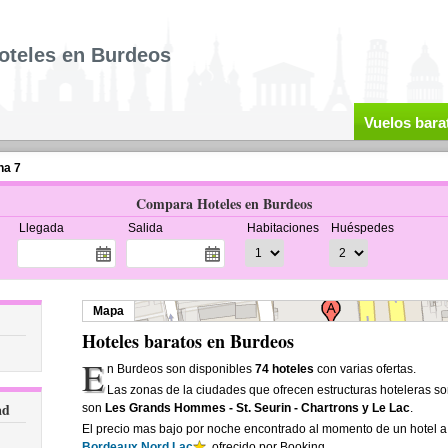
oteles en Burdeos
Vuelos bara
na 7
Compara Hoteles en Burdeos
Llegada
Salida
Habitaciones
Huéspedes
Mapa
Hoteles baratos en Burdeos
E
n Burdeos son disponibles
74 hoteles
con varias ofertas.
Las zonas de la ciudades que ofrecen estructuras hoteleras s
ad
son
Les Grands Hommes - St. Seurin - Chartrons y Le Lac
.
El precio mas bajo por noche encontrado al momento de un hotel 
Bordeaux Nord Lac
, ofrecido por Booking.