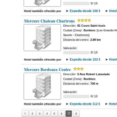
0/ 10
Expedia desde 106 €
Hote
Hotel también ofrecido por
Mercure Chateau Chartrons
Dirección:
81 Cours Saint-louis
Ciudad (Zona):
Burdeos
(Les Grands H
Seurin - Chartrons)
Distancia del centro:
2.89 km
Valoración:
0/ 10
Expedia desde 102 €
Hote
Hotel también ofrecido por
Mercure Bordeaux Centre
Dirección:
5 Rue Robert Lateulade
Ciudad (Zona):
Burdeos
Distancia del centro:
700 m
Valoración:
0/ 10
Expedia desde 112 €
Hotel
Hotel también ofrecido por
1
2
3
4
5
6
7
8