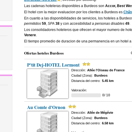
Las cadenas hoteleras disponibles a Burdeos son
Accor, Best Wes
El hotel con la mejor evaluacion por los clientes a Burdeos es
Chât
En cuanto a las disponibilidades de servicios, los hoteles a Burde
permitidos
59
,
SPA
38
y con
accesibilidad a personas disables
49
.
Los consolidadores hoteleros que ofrecen el mayor numero de hot
Venere
.
El tiempo promedio de duracion de una permanencia en un hotel 
Ofertas hoteles Burdeos
P'tit Dej-HOTEL Lormont
Dirección:
Allée l'Oiseau de France
Ciudad (Zona):
Burdeos
Distancia del centro:
5.45 km
Valoración:
0/ 10
Au Comte d'Ornon
Dirección:
Allée de Mégévie
Ciudad (Zona):
Burdeos
Distancia del centro:
6.58 km