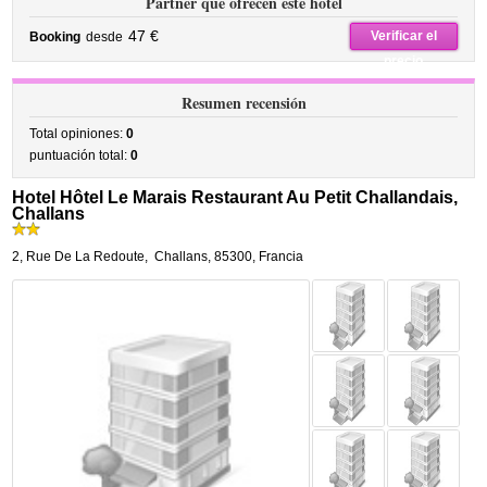
Partner que ofrecen este hotel
47 €
Verificar el
Booking
desde
precio
Resumen recensión
Total opiniones:
0
puntuación total:
0
Hotel Hôtel Le Marais Restaurant Au Petit Challandais,
Challans
2, Rue De La Redoute
,
Challans
,
85300,
Francia