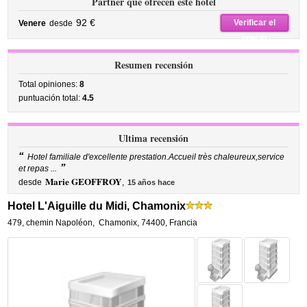
Partner que ofrecen este hotel
92 €
Verificar el
Venere
desde
precio
Resumen recensión
Total opiniones:
8
puntuación total:
4.5
Ultima recensión
“
Hotel familiale d'excellente prestation.Accueil très chaleureux,service
”
et repas ...
Marie GEOFFROY
desde
,
15 años hace
Hotel L'Aiguille du Midi, Chamonix
479, chemin Napoléon
,
Chamonix
,
74400,
Francia