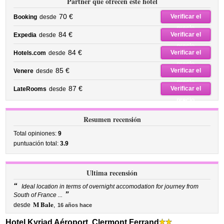
Partner que ofrecen este hotel
70 €
Verificar el
Booking
desde
precio
84 €
Verificar el
Expedia
desde
precio
84 €
Verificar el
Hotels.com
desde
precio
85 €
Verificar el
Venere
desde
precio
87 €
Verificar el
LateRooms
desde
precio
Resumen recensión
Total opiniones:
9
puntuación total:
3.9
Ultima recensión
“
Ideal location in terms of overnight accomodation for journey from
”
South of France ...
M Bale
desde
,
16 años hace
Hotel Kyriad Aéroport, Clermont Ferrand