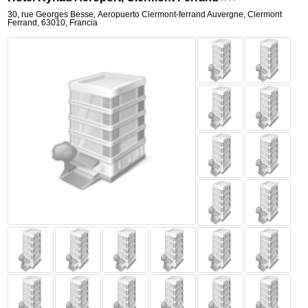
30, rue Georges Besse
,
Aeropuerto Clermont-ferrand Auvergne,
Clermont
Ferrand
,
63010,
Francia