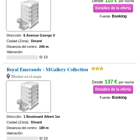
110 €
Desde
por noche
Detalles de la oferta
Booking
Fuente
Dirección:
6 Avenue George V
Ciudad (Zona):
Dinard
Distancia del centro:
240 m
Valoración:
0/ 10
Royal Emeraude - MGallery Collection
Mostrar en el mapa
137 €
Desde
por noche
Detalles de la oferta
Booking
Fuente
Dirección:
1 Boulevard Albert 1er
Ciudad (Zona):
Dinard
Distancia del centro:
180 m
Valoración:
0/ 10