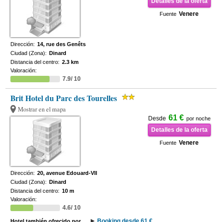
Detalles de la oferta
Venere
Fuente
Dirección:
14, rue des Genêts
Ciudad (Zona):
Dinard
Distancia del centro:
2.3 km
Valoración:
7.9/ 10
Brit Hotel du Parc des Tourelles
Mostrar en el mapa
61 €
Desde
por noche
Detalles de la oferta
Venere
Fuente
Dirección:
20, avenue Edouard-VII
Ciudad (Zona):
Dinard
Distancia del centro:
10 m
Valoración:
4.6/ 10
Booking desde 61 €
Hotel también ofrecido por