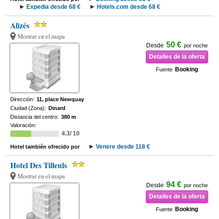
Expedia desde 68 €
Hotels.com desde 68 €
Alizés
Mostrar en el mapa
50 €
Desde
por noche
Detalles de la oferta
Booking
Fuente
Dirección:
11, place Newquay
Ciudad (Zona):
Dinard
Distancia del centro:
380 m
Valoración:
4.3/ 10
Venere desde 118 €
Hotel también ofrecido por
Hotel Des Tilleuls
Mostrar en el mapa
94 €
Desde
por noche
Detalles de la oferta
Booking
Fuente