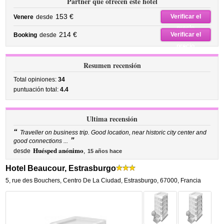
Partner que ofrecen este hotel
153 €
Verificar el
Venere
desde
precio
214 €
Verificar el
Booking
desde
precio
Resumen recensión
Total opiniones:
34
puntuación total:
4.4
Ultima recensión
“
Traveller on business trip. Good location, near historic city center and
”
good connections ...
Huésped anónimo
desde
,
15 años hace
Hotel Beaucour, Estrasburgo
5, rue des Bouchers
,
Centro De La Ciudad,
Estrasburgo
,
67000,
Francia