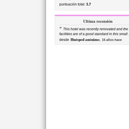
puntuación total:
3.7
Ultima recensión
“
This hotel was recently renovated and the
facilities are of a good standard in this small .
Huésped anónimo
desde
,
15 años hace