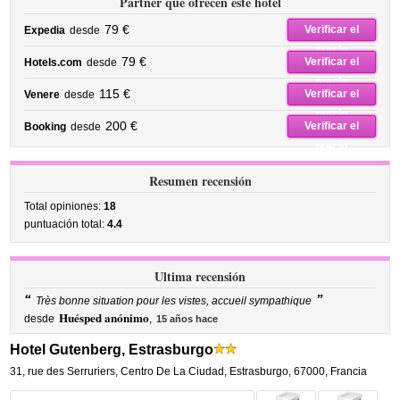
Partner que ofrecen este hotel
79 €
Verificar el
Expedia
desde
precio
79 €
Verificar el
Hotels.com
desde
precio
115 €
Verificar el
Venere
desde
precio
200 €
Verificar el
Booking
desde
precio
Resumen recensión
Total opiniones:
18
puntuación total:
4.4
Ultima recensión
“
”
Très bonne situation pour les vistes, accueil sympathique
Huésped anónimo
desde
,
15 años hace
Hotel Gutenberg, Estrasburgo
31, rue des Serruriers
,
Centro De La Ciudad,
Estrasburgo
,
67000,
Francia