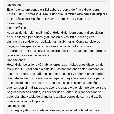
Ubicación.
Este hotel se encuentra en Estrasburgo, cerca de Place Gutenberg,
Église Saint Thomas y Musée Historique. También está cerca de lugares
de interés, como Musée de l'Oeuvre Notre Dame y Catedral de
Estrasburgo.
Características.
Además de atención multilingüe, Hotel Gutenberg pone a disposición
de sus clientes periódicos gratuitos en el vestíbulo, parking con
vigilancia y servicio de habitaciones las 24 horas. Como servicio de
pago, los huéspedes tienen acceso a servicio de transporte al
aeropuerto. Entre los servicios adicionales figuran caja de seguridad en
recepción y asistencia turística.
Habitaciones.
Hotel Gutenberg tiene 42 habitaciones. Las habitaciones disponen de
televisor LCD (por cable o satélite).Las habitaciones están dotadas de
teléfono directo. Los baños disponen de ducha y bañera combinadas
con cabezal de ducha manual,espejo de maquillaje, secador de pelo y
artículos de higiene personal gratuitos. Las habitaciones también
cuentan con climatizador, aire acondicionado y atención de bienvenida.
Según sus necesidades, los huéspedes pueden solicitar secador de
pelo, plancha y tabla de planchar y toallas/juegos de cama extras. Se
ofrece servicio de limpieza.
Notificaciones:
Los cargos y depósitos adicionales se pagan en el hotel al recibir el