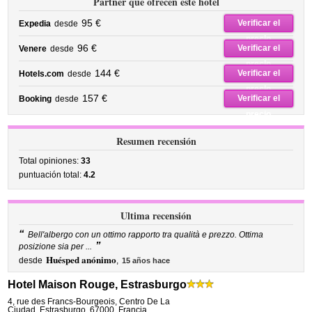
Partner que ofrecen este hotel
95 €
Verificar el
Expedia
desde
precio
96 €
Verificar el
Venere
desde
precio
144 €
Verificar el
Hotels.com
desde
precio
157 €
Verificar el
Booking
desde
precio
Resumen recensión
Total opiniones:
33
puntuación total:
4.2
Ultima recensión
“
Bell'albergo con un ottimo rapporto tra qualità e prezzo. Ottima
”
posizione sia per ...
Huésped anónimo
desde
,
15 años hace
Hotel Maison Rouge, Estrasburgo
4, rue des Francs-Bourgeois
,
Centro De La
Ciudad,
Estrasburgo
,
67000,
Francia