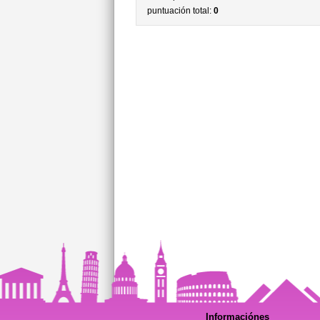
puntuación total:
0
Informaciónes