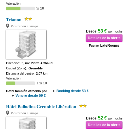
Valoración:
5/ 10
Trianon
Mostrar en el mapa
53 €
Desde
por noche
Detalles de la oferta
LateRooms
Fuente
Dirección:
3, rue Pierre Arthaud
Ciudad (Zona):
Grenoble
Distancia del centro:
2.07 km
Valoración:
3.1/ 10
Booking desde 53 €
Hotel también ofrecido por
Venere desde 59 €
Hôtel Balladins Grenoble Libération
Mostrar en el mapa
52 €
Desde
por noche
Detalles de la oferta