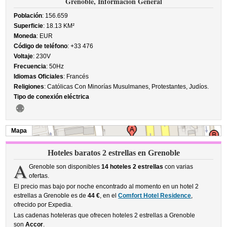
Grenoble, Información General
Población
: 156.659
Superficie
: 18.13 KM²
Moneda
: EUR
Código de teléfono
: +33 476
Voltaje
: 230V
Frecuencia
: 50Hz
Idiomas Oficiales
: Francés
Religiones
: Católicas Con Minorías Musulmanes, Protestantes, Judíos.
Tipo de conexión eléctrica
Mapa
Hoteles baratos 2 estrellas en Grenoble
A
Grenoble son disponibles
14 hoteles 2 estrellas
con varias
ofertas.
El precio mas bajo por noche encontrado al momento en un hotel 2
estrellas a Grenoble es de
44 €
, en el
Comfort Hotel Residence
,
ofrecido por Expedia.
Las cadenas hoteleras que ofrecen hoteles 2 estrellas a Grenoble
son
Accor
.