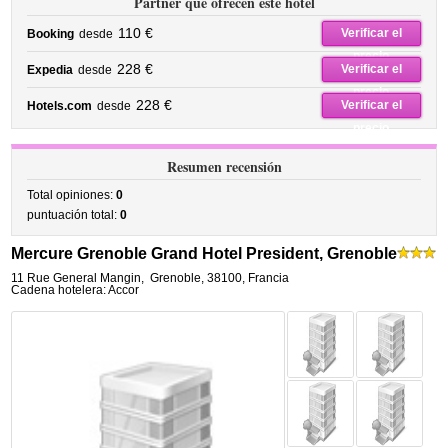
Partner que ofrecen este hotel
110 €
Verificar el
Booking
desde
precio
228 €
Verificar el
Expedia
desde
precio
228 €
Verificar el
Hotels.com
desde
precio
Resumen recensión
Total opiniones:
0
puntuación total:
0
Mercure Grenoble Grand Hotel President, Grenoble
11 Rue General Mangin
,
Grenoble
,
38100,
Francia
Cadena hotelera: Accor