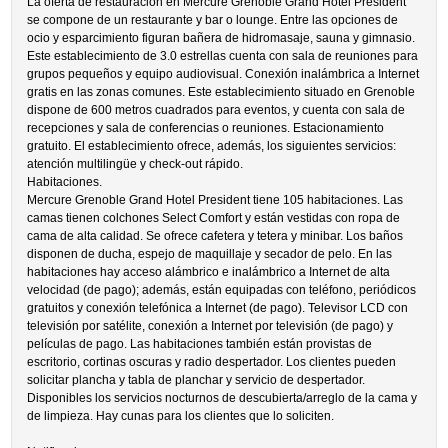
La oferta de restauración en Mercure Grenoble Grand Hotel President
se compone de un restaurante y bar o lounge. Entre las opciones de
ocio y esparcimiento figuran bañera de hidromasaje, sauna y gimnasio.
Este establecimiento de 3.0 estrellas cuenta con sala de reuniones para
grupos pequeños y equipo audiovisual. Conexión inalámbrica a Internet
gratis en las zonas comunes. Este establecimiento situado en Grenoble
dispone de 600 metros cuadrados para eventos, y cuenta con sala de
recepciones y sala de conferencias o reuniones. Estacionamiento
gratuito. El establecimiento ofrece, además, los siguientes servicios:
atención multilingüe y check-out rápido.
Habitaciones.
Mercure Grenoble Grand Hotel President tiene 105 habitaciones. Las
camas tienen colchones Select Comfort y están vestidas con ropa de
cama de alta calidad. Se ofrece cafetera y tetera y minibar. Los baños
disponen de ducha, espejo de maquillaje y secador de pelo. En las
habitaciones hay acceso alámbrico e inalámbrico a Internet de alta
velocidad (de pago); además, están equipadas con teléfono, periódicos
gratuitos y conexión telefónica a Internet (de pago). Televisor LCD con
televisión por satélite, conexión a Internet por televisión (de pago) y
películas de pago. Las habitaciones también están provistas de
escritorio, cortinas oscuras y radio despertador. Los clientes pueden
solicitar plancha y tabla de planchar y servicio de despertador.
Disponibles los servicios nocturnos de descubierta/arreglo de la cama y
de limpieza. Hay cunas para los clientes que lo soliciten.