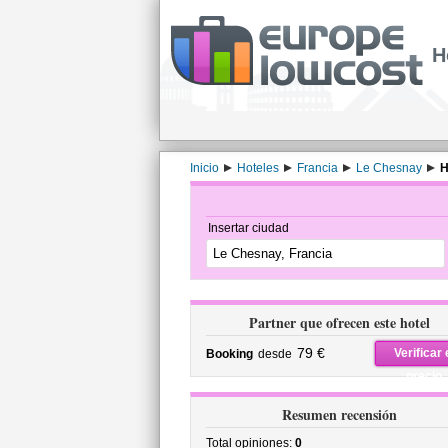
H
Inicio
Hoteles
Francia
Le Chesnay
H
Insertar ciudad
Partner que ofrecen este hotel
79 €
Verificar 
Booking
desde
precio
Resumen recensión
Total opiniones:
0