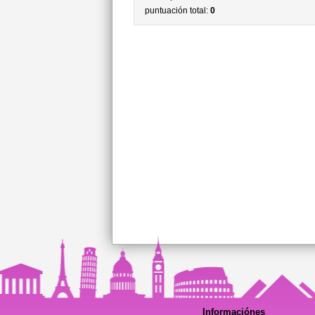
puntuación total:
0
Informaciónes