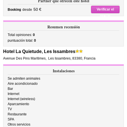
Partner que ofrecen este hotel
50 €
Verificar el
Booking
desde
precio
Resumen recensión
Total opiniones:
0
puntuación total:
0
Hotel La Quietude, Les Issambres
Avenue Des Pins Maritimes
,
Les Issambres
,
83380,
Francia
Instalaciones
Se admiten animales
Aire acondicionado
Bar
Internet
Internet (wireless)
Aparcamiento
TV
Restaurante
SPA
Otros servicios