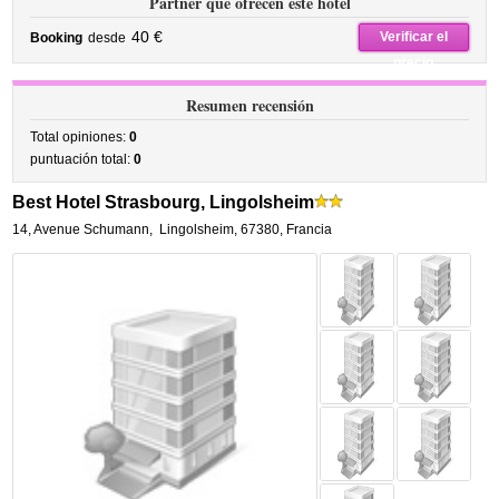
Partner que ofrecen este hotel
40 €
Verificar el
Booking
desde
precio
Resumen recensión
Total opiniones:
0
puntuación total:
0
Best Hotel Strasbourg, Lingolsheim
14, Avenue Schumann
,
Lingolsheim
,
67380,
Francia