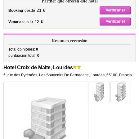
Partner que ofrecen este hotel
21 €
Verificar el
Booking
desde
precio
42 €
Verificar el
Venere
desde
precio
Resumen recensión
Total opiniones:
0
puntuación total:
0
Hotel Croix de Malte, Lourdes
5, rue des Pyrénées
,
Les Souvenirs De Bernadette,
Lourdes
,
65100,
Francia