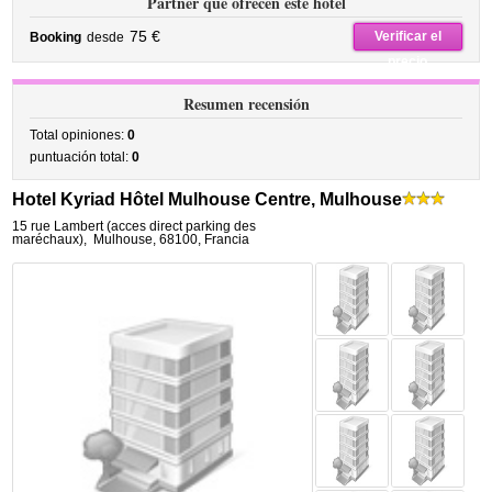
Partner que ofrecen este hotel
75 €
Verificar el
Booking
desde
precio
Resumen recensión
Total opiniones:
0
puntuación total:
0
Hotel Kyriad Hôtel Mulhouse Centre, Mulhouse
15 rue Lambert (acces direct parking des
maréchaux)
,
Mulhouse
,
68100,
Francia