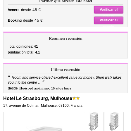
Partner que ofrecen este hotel
45 €
Verificar el
Venere
desde
precio
45 €
Verificar el
Booking
desde
precio
Resumen recensión
Total opiniones:
41
puntuación total:
4.1
Ultima recensión
“
Room and service offered excellent value for money. Short walk takes
”
you into the centre ...
Huésped anónimo
desde
,
15 años hace
Hotel Le Strasbourg, Mulhouse
17, avenue de Colmar
,
Mulhouse
,
68100,
Francia