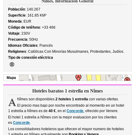
Nîmes, Información General
Población
: 140.267
Superficie
: 161.85 KM²
Moneda
: EUR
Código de teléfono
: +33 466
Voltaje
: 230V
Frecuencia
: 50Hz
Idiomas Oficiales
: Francés
Religiones
: Católicas Con Minorías Musulmanes, Protestantes, Judíos.
Tipo de conexión eléctrica
Mapa
Hoteles baratos 1 estrella en Nîmes
A
Nîmes son disponibles
2 hoteles 1 estrella
con varias ofertas.
El precio mas bajo por noche encontrado al momento en un hotel
1 estrella a Nîmes es de
40 €
, en el
Concorde
, ofrecido por Venere.
El hotel 1 estrella a Nîmes con la mejor evaluacion por los clientes
es
Concorde
.
Los consolidadores hoteleros que ofrecen el mayor numero de hoteles
1 estrella en Nîmes actualmente son
Booking y Venere
.