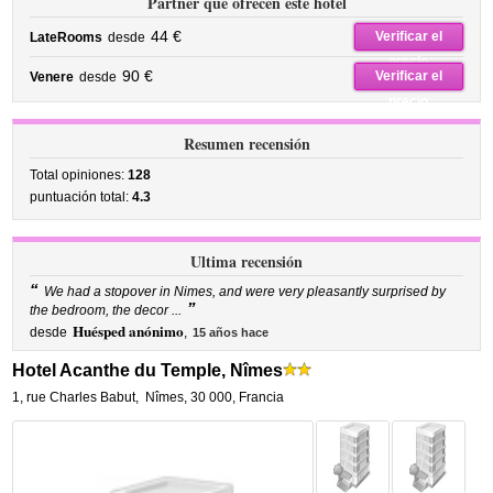
Partner que ofrecen este hotel
44 €
Verificar el
LateRooms
desde
precio
90 €
Verificar el
Venere
desde
precio
Resumen recensión
Total opiniones:
128
puntuación total:
4.3
Ultima recensión
“
We had a stopover in Nimes, and were very pleasantly surprised by
”
the bedroom, the decor ...
Huésped anónimo
desde
,
15 años hace
Hotel Acanthe du Temple, Nîmes
1, rue Charles Babut
,
Nîmes
,
30 000,
Francia