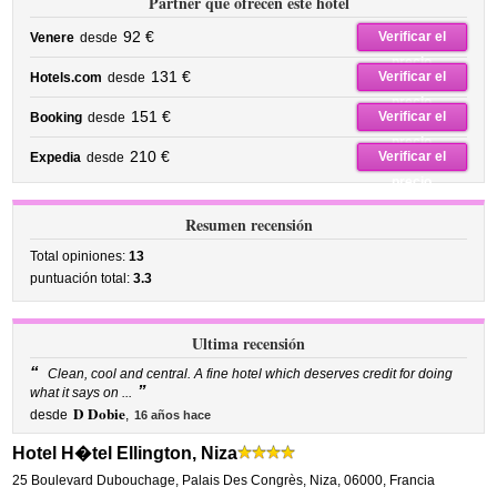
Partner que ofrecen este hotel
92 €
Verificar el
Venere
desde
precio
131 €
Verificar el
Hotels.com
desde
precio
151 €
Verificar el
Booking
desde
precio
210 €
Verificar el
Expedia
desde
precio
Resumen recensión
Total opiniones:
13
puntuación total:
3.3
Ultima recensión
“
Clean, cool and central. A fine hotel which deserves credit for doing
”
what it says on ...
D Dobie
desde
,
16 años hace
Hotel H�tel Ellington, Niza
25 Boulevard Dubouchage
,
Palais Des Congrès,
Niza
,
06000,
Francia