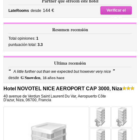
Partner que ofrecen este hotel
144 €
Verificar el
LateRooms
desde
precio
Resumen recensión
Total opiniones:
1
puntuación total:
3.3
Ultima recensión
“
”
A little further out than we expected but however very nice
G Snowden
desde
,
16 años hace
Hotel NOVOTEL NICE AEROPORT CAP 3000, Niza
40 avenue de Verdun Saint Laurent Du Var
,
Aeropuerto Côte
D'azur,
Niza
,
06700,
Francia