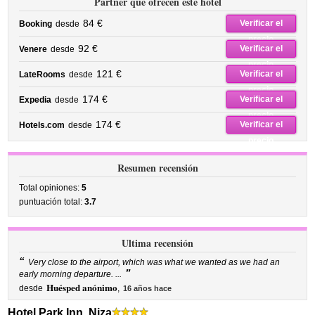
Partner que ofrecen este hotel
84 €
Verificar el
Booking
desde
precio
92 €
Verificar el
Venere
desde
precio
121 €
Verificar el
LateRooms
desde
precio
174 €
Verificar el
Expedia
desde
precio
174 €
Verificar el
Hotels.com
desde
precio
Resumen recensión
Total opiniones:
5
puntuación total:
3.7
Ultima recensión
“
Very close to the airport, which was what we wanted as we had an
”
early morning departure. ...
Huésped anónimo
desde
,
16 años hace
Hotel Park Inn, Niza