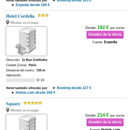
Booking desde 165 €
Hotel también ofrecido por
Expedia desde 180 €
Hotel Cordelia
Mostrar en el mapa
192 €
Desde
por noche
Detalles de la oferta
Expedia
Fuente
Dirección:
11 Rue Greffulhe
Ciudad (Zona):
París
Distancia del centro:
720 m
Valoración:
0/ 10
Booking desde 227 €
Hotel también ofrecido por
Hotels.com desde 266 €
Square
Mostrar en el mapa
214 €
Desde
por noche
Detalles de la oferta
Hotels.com
Fuente