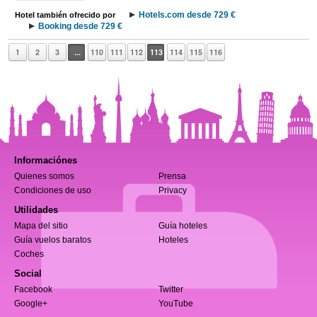
Hotels.com desde 729 €
Hotel también ofrecido por
Booking desde 729 €
1
2
3
...
110
111
112
113
114
115
116
Informaciónes
Quienes somos
Prensa
Condiciones de uso
Privacy
Utilidades
Mapa del sitio
Guía hoteles
Guía vuelos baratos
Hoteles
Coches
Social
Facebook
Twitter
Google+
YouTube