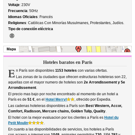
Voltaje
: 230V
Frecuencia
: 50Hz
Idiomas Oficiales
: Francés
Religiones
: Católicas Con Minorías Musulmanes, Protestantes, Judíos.
Tipo de conexión eléctrica
Mapa
Hoteles baratos en París
E
n París son disponibles
1153 hoteles
con varias ofertas.
Las zonas de la ciudades que ofrecen estructuras hoteleras son 22,
aquellas con el mayor numero de hoteles son
2e Arrondissement y 5e
Arrondissement
.
El precio mas bajo por noche encontrado al momento de un hotel a
París es de
51 €
, en el
Hotel Merryl
, ofrecido por Expedia.
Las cadenas hoteleras disponibles a París son
Best Western, Accor,
Comfort, Radisson, Mercure chains, Golden Tulip, Quality
.
El hotel con la mejor evaluacion por los clientes a París es
Hotel du
Petit Moulin
.
En cuanto a las disponibilidades de servicios, los hoteles a París
con
acceso a internet
son
1049
,
animales permitidos
730
,
SPA
792
y