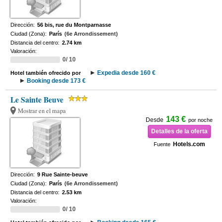
Dirección:
56 bis, rue du Montparnasse
Ciudad (Zona):
París
(6e Arrondissement)
Distancia del centro:
2.74 km
Valoración:
0/ 10
Expedia desde 160 €
Hotel también ofrecido por
Booking desde 173 €
Le Sainte Beuve
Mostrar en el mapa
143 €
Desde
por noche
Detalles de la oferta
Hotels.com
Fuente
Dirección:
9 Rue Sainte-beuve
Ciudad (Zona):
París
(6e Arrondissement)
Distancia del centro:
2.53 km
Valoración:
0/ 10