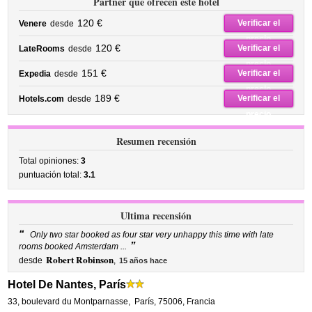
Partner que ofrecen este hotel
120 €
Verificar el
Venere
desde
precio
120 €
Verificar el
LateRooms
desde
precio
151 €
Verificar el
Expedia
desde
precio
189 €
Verificar el
Hotels.com
desde
precio
Resumen recensión
Total opiniones:
3
puntuación total:
3.1
Ultima recensión
“
Only two star booked as four star very unhappy this time with late
”
rooms booked Amsterdam ...
Robert Robinson
desde
,
15 años hace
Hotel De Nantes, París
33, boulevard du Montparnasse
,
París
,
75006,
Francia