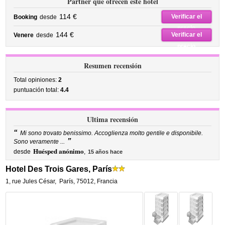
Partner que ofrecen este hotel
114 €
Verificar el
Booking
desde
precio
144 €
Verificar el
Venere
desde
precio
Resumen recensión
Total opiniones:
2
puntuación total:
4.4
Ultima recensión
“
Mi sono trovato benissimo. Accoglienza molto gentile e disponibile.
”
Sono veramente ...
Huésped anónimo
desde
,
15 años hace
Hotel Des Trois Gares, París
1, rue Jules César
,
París
,
75012,
Francia