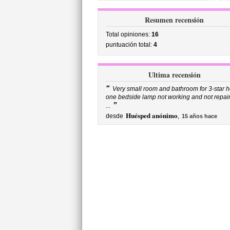
precio
Resumen recensión
Total opiniones:
16
puntuación total:
4
Ultima recensión
“
Very small room and bathroom for 3-star ho
one bedside lamp not working and not repai
”
...
Huésped anónimo
desde
,
15 años hace