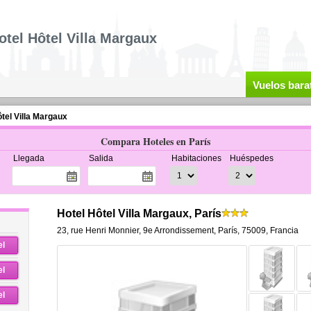
otel Hôtel Villa Margaux
Vuelos bara
tel Villa Margaux
Compara Hoteles en París
Llegada
Salida
Habitaciones
Huéspedes
Hotel Hôtel Villa Margaux, París
23, rue Henri Monnier
,
9e Arrondissement,
París
,
75009,
Francia
el
el
el