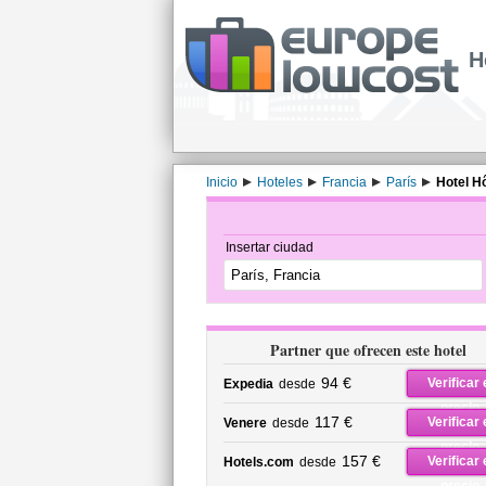
H
Inicio
Hoteles
Francia
París
Hotel Hô
Insertar ciudad
Partner que ofrecen este hotel
94 €
Verificar 
Expedia
desde
precio
117 €
Verificar 
Venere
desde
precio
157 €
Verificar 
Hotels.com
desde